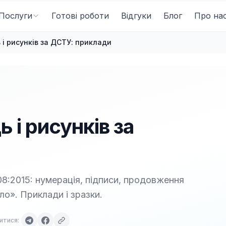
Послуги
Готові роботи
Відгуки
Блог
Про на
і рисунків за ДСТУ: приклади
і рисунків за
8:2015: нумерація, підписи, продовження
ло». Приклади і зразки.
итися: