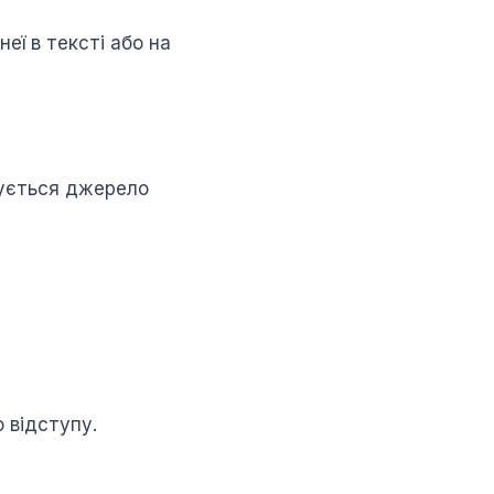
неї в тексті або на
зується джерело
 відступу.