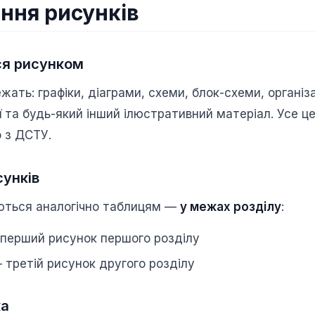
ня рисунків
я рисунком
жать: графіки, діаграми, схеми, блок-схеми, організ
ії та будь-який інший ілюстративний матеріал. Усе 
о з ДСТУ.
сунків
ються аналогічно таблицям —
у межах розділу
:
перший рисунок першого розділу
третій рисунок другого розділу
ка