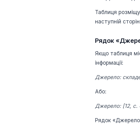
Таблиця розміщ
наступній сторін
Рядок «Джер
Якщо таблиця мі
інформації:
Джерело: складен
Або:
Джерело: [12, с.
Рядок «Джерело»