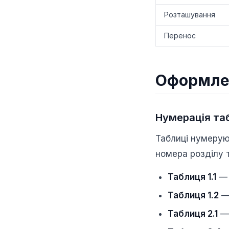
Розташування
Перенос
Оформле
Нумерація та
Таблиці нумеру
номера розділу т
Таблиця 1.1
— 
Таблиця 1.2
— 
Таблиця 2.1
— 