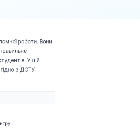
ломної роботи. Вони
еправильне
тудентів. У цій
згідно з ДСТУ
ентру