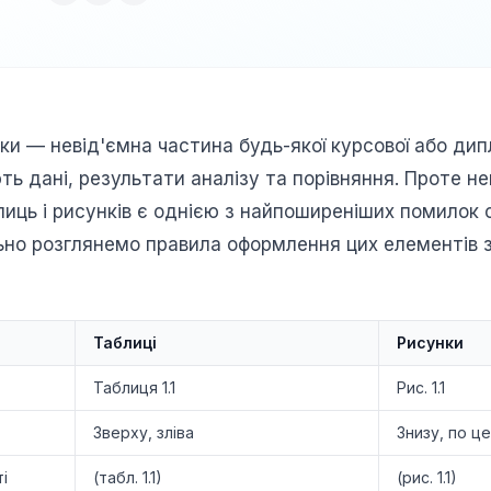
ки — невід'ємна частина будь-якої курсової або дип
ть дані, результати аналізу та порівняння. Проте н
ць і рисунків є однією з найпоширеніших помилок с
ьно розглянемо правила оформлення цих елементів 
Таблиці
Рисунки
Таблиця 1.1
Рис. 1.1
Зверху, зліва
Знизу, по ц
і
(табл. 1.1)
(рис. 1.1)