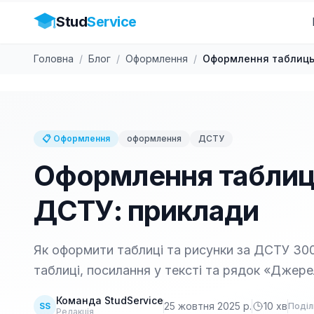
Stud
Service
Головна
/
Блог
/
Оформлення
/
Оформлення таблиць 
📋
Оформлення
оформлення
ДСТУ
Оформлення таблиць 
ДСТУ: приклади
Як оформити таблиці та рисунки за ДСТУ 300
таблиці, посилання у тексті та рядок «Джере
Команда StudService
25 жовтня 2025 р.
10
хв
SS
Поділ
Редакція