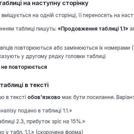
аблиці на наступну сторінку
вміщується на одній сторінці, її переносять на наст
нням таблиці пишуть:
«Продовження таблиці 1.1»
а
впців повторюються або замінюються їх номерами (1, 2
казують у другому рядку головки таблиці
і
не повторюється
таблиці в тексті
ю в тексті
обов'язково
має бути посилання. Варіан
налізу подано в таблиці 1.1.»
аблиці 2.3, прибуток зріс на 15%.»
о у табл. 1.1.» (скорочена форма)