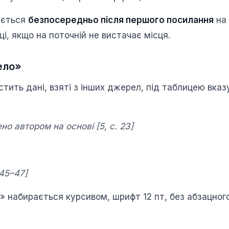
ується
безпосередньо після першого посилання
на 
ці, якщо на поточній не вистачає місця.
ело»
стить дані, взяті з інших джерел, під таблицею вка
о автором на основі [5, с. 23]
 45–47]
 набирається курсивом, шрифт 12 пт, без абзацного