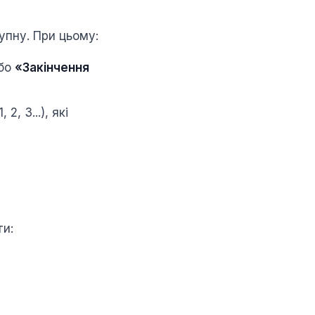
упну. При цьому:
бо
«Закінчення
, 3...), які
ти: