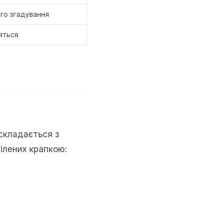
го згадування
яться
складається з
ділених крапкою: