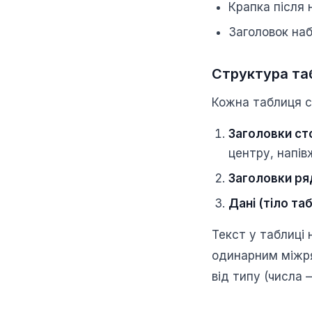
Крапка після
Заголовок наб
Структура та
Кожна таблиця с
Заголовки сто
центру, напі
Заголовки ря
Дані (тіло та
Текст у таблиці
одинарним міжря
від типу (числа 