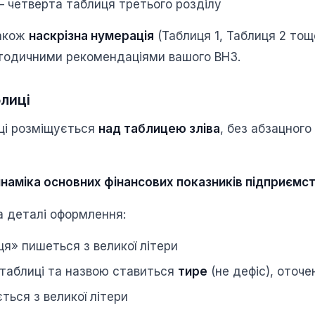
 четверта таблиця третього розділу
акож
наскрізна нумерація
(Таблиця 1, Таблиця 2 тощ
тодичними рекомендаціями вашого ВНЗ.
лиці
ці розміщується
над таблицею зліва
, без абзацного
инаміка основних фінансових показників підприємст
а деталі оформлення:
я» пишеться з великої літери
таблиці та назвою ставиться
тире
(не дефіс), оточе
ться з великої літери