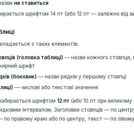
 назви
не ставиться
ирається шрифтом 14 пт (або 12 пт — залежно від в
блиці
кладається з таких елементів:
впців (головка таблиці)
— назви кожного стовпця, 
вжирний шрифт
дків (боковик)
— назви рядків у першому стовпці
блиці)
— числові або текстові значення
 набирається шрифтом
12 пт
(або 10 пт при великому 
дковим інтервалом. Заголовки стовпців — по центр
— по правому краю або по центру, текст — по лівому