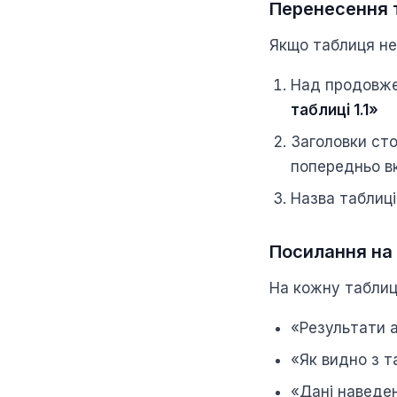
Перенесення т
Якщо таблиця не 
Над продовже
таблиці 1.1»
Заголовки сто
попередньо в
Назва таблиц
Посилання на 
На кожну таблиц
«Результати а
«Як видно з т
«Дані наведен