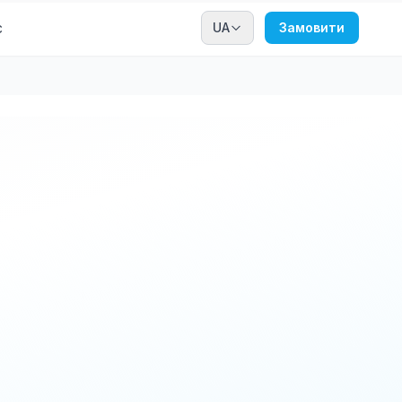
с
UA
Замовити