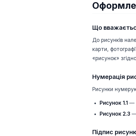
Оформлен
Що вважаєтьс
До рисунків нале
карти, фотограф
«рисунок» згідн
Нумерація ри
Рисунки нумеру
Рисунок 1.1
— 
Рисунок 2.3
— 
Підпис рисун