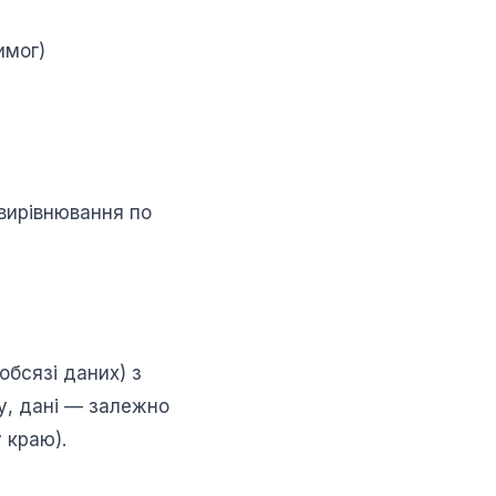
имог)
вирівнювання по
обсязі даних) з
у, дані — залежно
 краю).