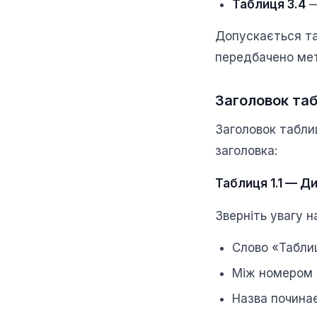
Таблиця 3.4
—
Допускається т
передбачено ме
Заголовок таб
Заголовок табли
заголовка:
Таблиця 1.1 — Д
Зверніть увагу н
Слово «Таблиц
Між номером 
Назва починає