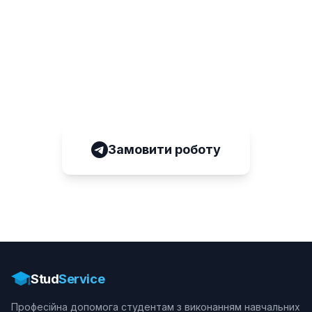
від 1200 грн
Замовити роботу
Розмістіть замовлення, отримайте ставки від
помічників за кілька хвилин!
Замовити роботу
Stud
Service
Професійна допомога студентам з виконанням навчальних