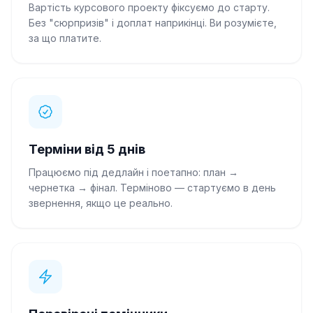
Вартість курсового проекту фіксуємо до старту.
1100
₴
Тетяна Д.
4.8
Без "сюрпризів" і доплат наприкінці. Ви розумієте,
Викладач
·
1500
робіт
15 хв
тому
за що платите.
“
Гарантую високу якість
”
1350
₴
Андрій Л.
5.0
Кандидат наук
·
2100
робіт
18 хв
тому
“
Є вільний час, готовий взятись
”
Терміни від 5 днів
Працюємо під дедлайн і поетапно: план →
чернетка → фінал. Терміново — стартуємо в день
звернення, якщо це реально.