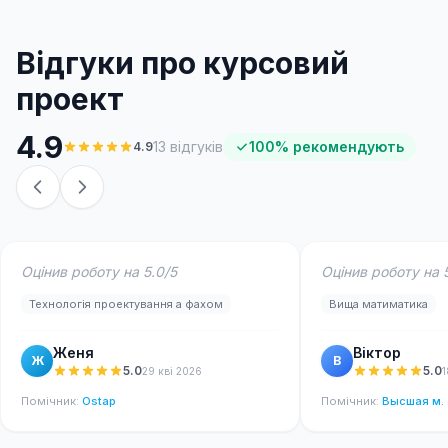
Відгуки про курсовий
проект
4.9
13
відгуків
100
%
рекомендують
4.9
Оцінив роботу на 5.0/5
Оцінив роботу на 
Технологія проектування а фахом
Вища матиматика
Женя
Віктор
Ж
В
5.0
5.0
29 кві 2026
1
Помічник
:
Ostap
Помічник
:
Высшая м.