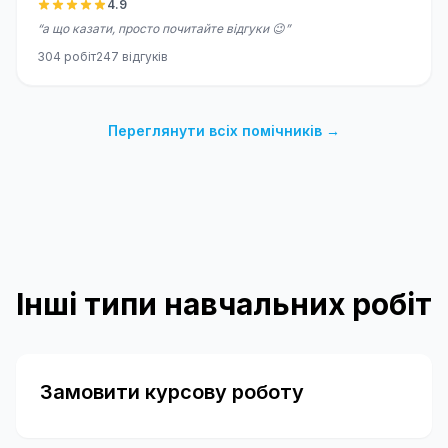
4.9
“
а що казати, просто почитайте відгуки 😉
”
304
робіт
247
відгуків
Переглянути всіх помічників
→
Інші типи навчальних робіт
Замовити курсову роботу