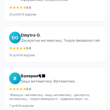
5.0
20
робіт
12
відгуків
Dmytro O.
DO
Дискретна математика, Теорія ймовірностей
5.0
10
робіт
9
відгуків
Валерия🐈‍⬛
В
Вища математика, Математика
5.0
“
Вирішую -математику -вищу математику, -дискретну
математику, -теорію ймовірності, -Цифрова мікро- та
наносхемотехніка
”
7
робіт
6
відгуків