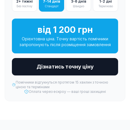
2+ тижні
7-14 днів
3-6 днів
1-2 дні
Без поспіху
Стандарт
Швидко
Терміново
від 1 200 грн
Орієнтовна ціна. Точну вартість помічники
запропонують після розміщення замовлення
Дізнатись точну ціну
Помічники відгукнуться протягом 15 хвилин з точною
ціною та термінами
Оплата через ескроу — ваші гроші захищені