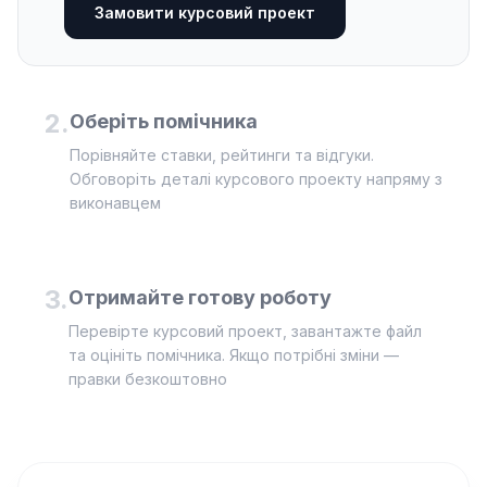
Замовити курсовий проект
2
.
Оберіть помічника
Порівняйте ставки, рейтинги та відгуки.
Обговоріть деталі курсового проекту напряму з
виконавцем
3
.
Отримайте готову роботу
Перевірте курсовий проект, завантажте файл
та оцініть помічника. Якщо потрібні зміни —
правки безкоштовно