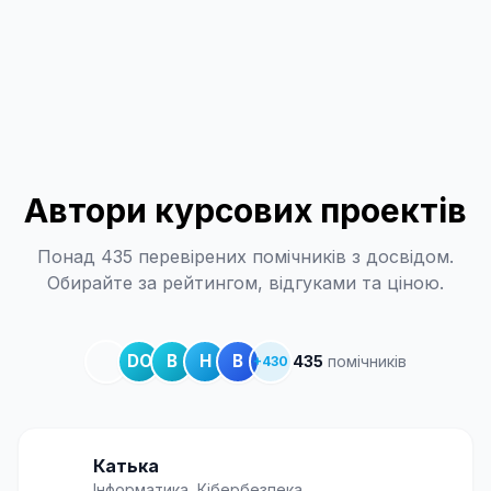
джерела повинні бути коректно оформлені у
дипломної 30–50. Наші помічники знають
списку літератури. Наші помічники
вимоги до оформлення і підберуть актуальні
підберуть актуальну базу джерел з вашої
джерела з вашої тематики.
тематики, включаючи зарубіжні публікації,
якщо це потрібно.
Автори курсових проектів
Понад 435 перевірених помічників з досвідом.
Обирайте за рейтингом, відгуками та ціною.
DO
В
Н
В
435
помічників
+
430
Катька
Інформатика, Кібербезпека