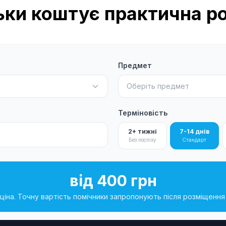
ьки коштує практична р
Предмет
Оберіть предмет
Терміновість
2+ тижні
7-14 днів
Без поспіху
Стандарт
від 400 грн
ціна. Точну вартість помічники запропонують після розміщенн