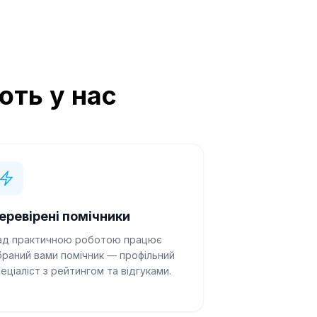
ють у нас
еревірені помічники
ад практичною роботою працює
браний вами помічник — профільний
еціаліст з рейтингом та відгуками.