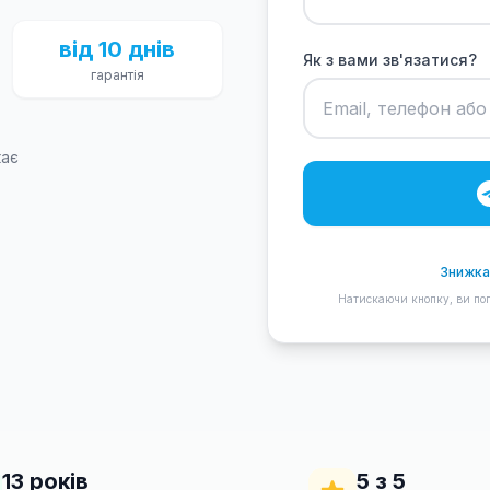
від 10 днів
Як з вами зв'язатися?
гарантія
кає
Знижка
Натискаючи кнопку, ви пог
13 років
5 з 5