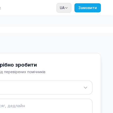
с
UA
Замовити
рібно зробити
ід перевірених помічників