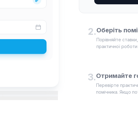
2
.
Оберіть пом
Порівняйте ставки,
практичної роботи
3
.
Отримайте г
Перевірте практичн
помічника. Якщо по
оти, вимоги, дедлайн та прикріпіть методичку. Поміч
 та відгуки. Обговоріть деталі практичної роботи нап
 роботу, завантажте файл та оцініть помічника. Якщо 