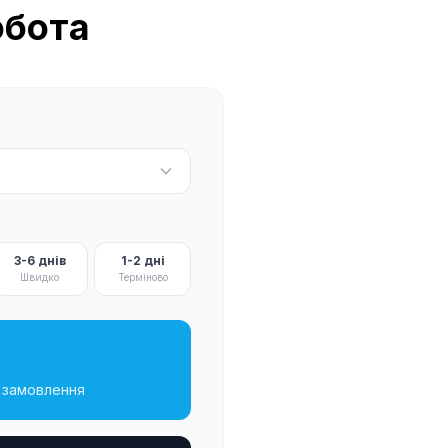
обота
3-6 днів
1-2 дні
Швидко
Терміново
я замовлення