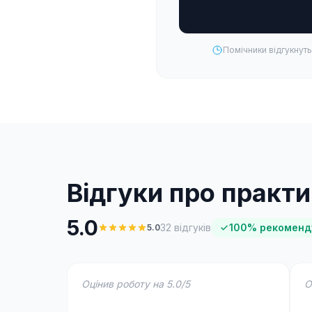
Помічники відгукнуть
Відгуки про практ
5.0
32
відгуків
100
%
рекоменд
5.0
Оцінив роботу на 5.0/5
О