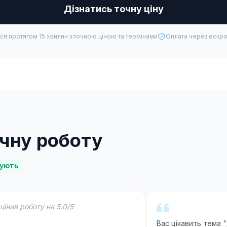
Дізнатись точну ціну
ся протягом 15 хвилин з точною ціною та термінами
Оплата через ескро
ичну роботу
ують
цінив роботу на 5.0/5
Вас цікавить тема