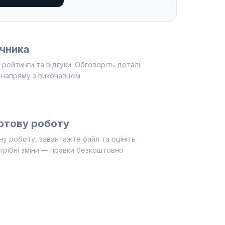
ічника
 рейтинги та відгуки. Обговоріть деталі
 напряму з виконавцем
отову роботу
у роботу, завантажте файл та оцініть
трібні зміни — правки безкоштовно
ники з досвідом побачать ваше замовлення
ряму з виконавцем
потрібні зміни — правки безкоштовно