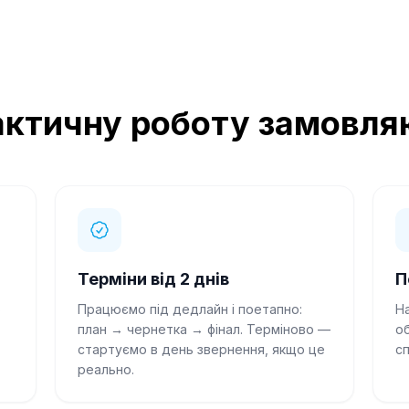
ктичну роботу замовля
Терміни від 2 днів
П
о
Працюємо під дедлайн і поетапно:
Н
план → чернетка → фінал. Терміново —
о
стартуємо в день звернення, якщо це
сп
реально.