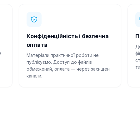
Конфіденційність і безпечна
П
оплата
Д
з
фі
Матеріали практичної роботи не
ст
публікуємо. Доступ до файлів
ти
обмежений, оплата — через захищені
канали.