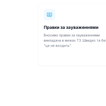
Кандидат наук
·
2100
робіт
18 хв
тому
“
Є вільний час, готовий взятись
”
Правки за зауваженнями
Вносимо правки за зауваженнями
викладача в межах ТЗ. Швидко та бе
"це не входить".