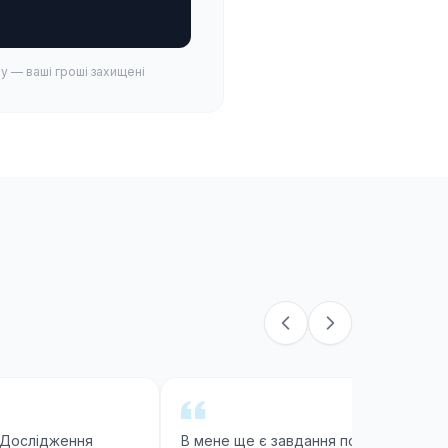
у — ваші гроші захищені
 "Дослідження
В мене ще є завдання по таким