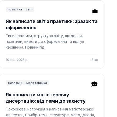
💼
практика
звіт
Як написати звіт з практики: зразок та
оформлення
Типи практики, структура звіту, щоденник
практики, вимоги до оформлення та відгук
керівника. Повний гід.
10 квіт. 2025 р.
8
хв
🎓
дипломні
магістерська
Як написати магістерську
дисертацію: від теми до захисту
Покрокова інструкція з написання магістерської
дисертації: вибір теми, структура, методологія,