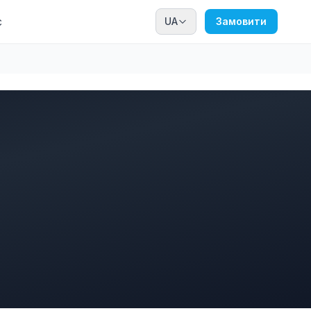
с
UA
Замовити