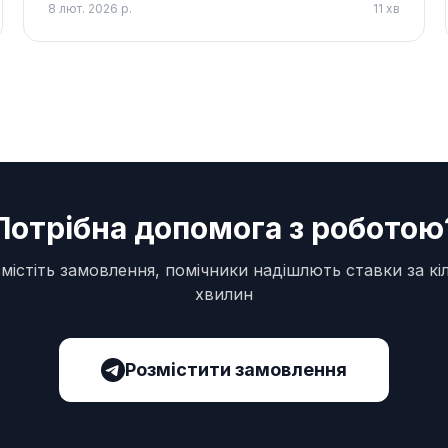
8 лют. 2026 р.
11
хв
Потрібна допомога з роботою
містіть замовлення, помічники надішлють ставки за кі
хвилин
Розмістити замовлення