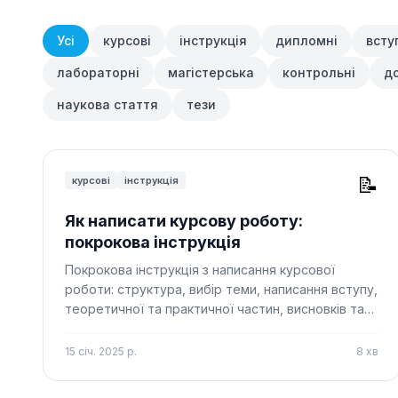
Усі
курсові
інструкція
дипломні
всту
лабораторні
магістерська
контрольні
д
наукова стаття
тези
📝
курсові
інструкція
Як написати курсову роботу:
покрокова інструкція
Покрокова інструкція з написання курсової
роботи: структура, вибір теми, написання вступу,
теоретичної та практичної частин, висновків та
оформлення.
15 січ. 2025 р.
8
хв