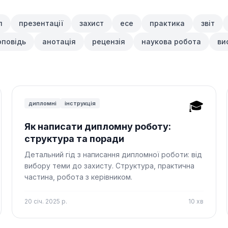
п
презентації
захист
есе
практика
звіт
оповідь
анотація
рецензія
наукова робота
ви
🎓
дипломні
інструкція
Як написати дипломну роботу:
структура та поради
Детальний гід з написання дипломної роботи: від
вибору теми до захисту. Структура, практична
частина, робота з керівником.
20 січ. 2025 р.
10
хв