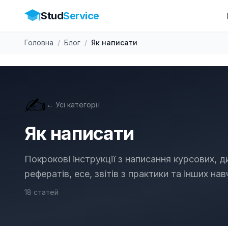
Stud
Service
Головна
/
Блог
/
Як написати
✍️
← Усі категорії
Як написати
Покрокові інструкції з написання курсових, д
рефератів, есе, звітів з практики та інших на
18
статей