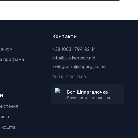
Контакти
чником
+38 (063) 794-92-14
info@studservice.net
а програма
Telegram: @
shparg_admin
Пн-Нд: 9:00-21:00
Бот Шпаргалочка
и
Розмістити замовлення
ристання
ність
 коштів