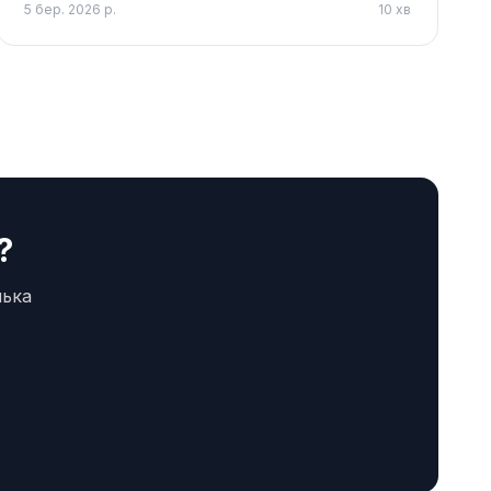
5 бер. 2026 р.
10
хв
?
лька