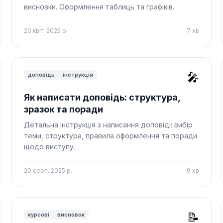
висновки. Оформлення таблиць та графіків.
20 квіт. 2025 р.
7
хв
🎤
доповідь
інструкція
Як написати доповідь: структура,
зразок та поради
Детальна інструкція з написання доповіді: вибір
теми, структура, правила оформлення та поради
щодо виступу.
20 серп. 2025 р.
9
хв
📝
курсові
висновок