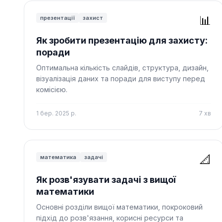
📊
презентації
захист
Як зробити презентацію для захисту:
поради
Оптимальна кількість слайдів, структура, дизайн,
візуалізація даних та поради для виступу перед
комісією.
1 бер. 2025 р.
7
хв
📐
математика
задачі
Як розв'язувати задачі з вищої
математики
Основні розділи вищої математики, покроковий
підхід до розв'язання, корисні ресурси та