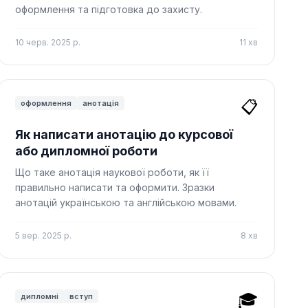
оформлення та підготовка до захисту.
10 черв. 2025 р.
11
хв
📋
оформлення
анотація
Як написати анотацію до курсової
або дипломної роботи
Що таке анотація наукової роботи, як її
правильно написати та оформити. Зразки
анотацій українською та англійською мовами.
5 вер. 2025 р.
8
хв
🎓
дипломні
вступ