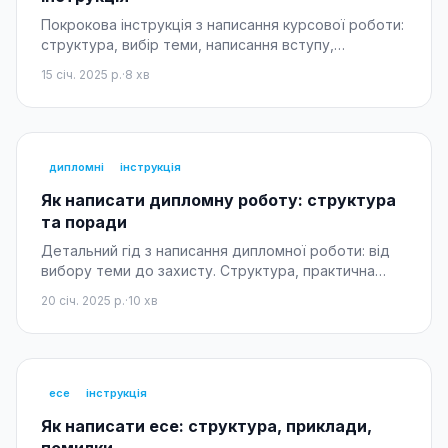
Покрокова інструкція з написання курсової роботи:
структура, вибір теми, написання вступу,
теоретичної та практичної частин, висновків та
15 січ. 2025 р.
·
8
хв
оформлення.
дипломні
інструкція
Як написати дипломну роботу: структура
та поради
Детальний гід з написання дипломної роботи: від
вибору теми до захисту. Структура, практична
частина, робота з керівником.
20 січ. 2025 р.
·
10
хв
есе
інструкція
Як написати есе: структура, приклади,