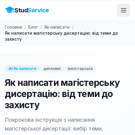
Stud
Service
Головна
/
Блог
/
Як написати
/
Як написати магістерську дисертацію: від теми до
захисту
✍️
Як написати
дипломні
магістерська
Як написати магістерську
дисертацію: від теми до
захисту
Покрокова інструкція з написання
магістерської дисертації: вибір теми,