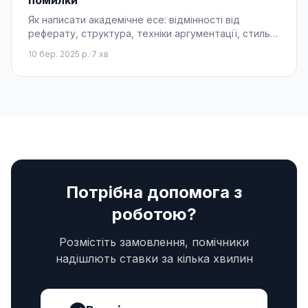
помилки
Як написати академічне есе: відмінності від
реферату, структура, техніки аргументації, стиль,
типові помилки та покроковий план.
10 бер. 2025 р.
·
7
хв
Потрібна допомога з
роботою?
Розмістіть замовлення, помічники
надішлють ставки за кілька хвилин