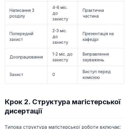
4-6 міс.
Написання 3
Практична
до
розділу
частина
захисту
2-3 міс.
Попередній
Презентація на
до
захист
кафедрі
захисту
1-2 міс. до
Виправлення
Доопрацювання
захисту
зауважень
Виступ перед
Захист
0
комісією
Крок 2. Структура магістерської
дисертації
Типова структура магістерської роботи включає: