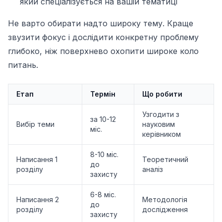
який спеціалізується на вашій тематиці
Не варто обирати надто широку тему. Краще
звузити фокус і дослідити конкретну проблему
глибоко, ніж поверхнево охопити широке коло
питань.
Етап
Термін
Що робити
Узгодити з
за 10-12
Вибір теми
науковим
міс.
керівником
8-10 міс.
Написання 1
Теоретичний
до
розділу
аналіз
захисту
6-8 міс.
Написання 2
Методологія
до
розділу
дослідження
захисту