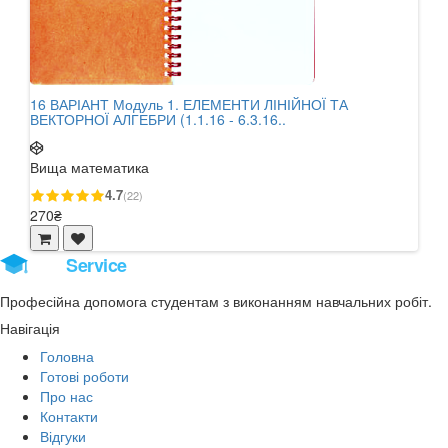
16 ВАРІАНТ Модуль 1. ЕЛЕМЕНТИ ЛІНІЙНОЇ ТА
15 
ВЕКТОРНОЇ АЛГЕБРИ (1.1.16 - 6.3.16..
ВЕКТ
Вища математика
Вищ
4.7
(22)
270₴
270
Stud
Service
Професійна допомога студентам з виконанням навчальних робіт.
Навігація
Головна
Готові роботи
Про нас
Контакти
Відгуки