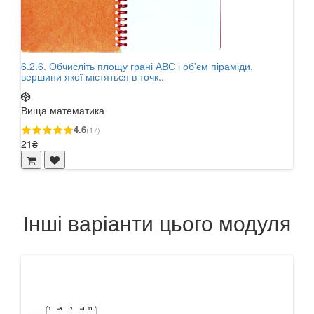
6.2.6. Обчисліть площу грані АВС і об'єм піраміди,
3.2.
вершини якої містяться в точк..
сумі
Вища математика
Вищ
4.6
(17)
21₴
21₴
Інші варіанти цього модуля