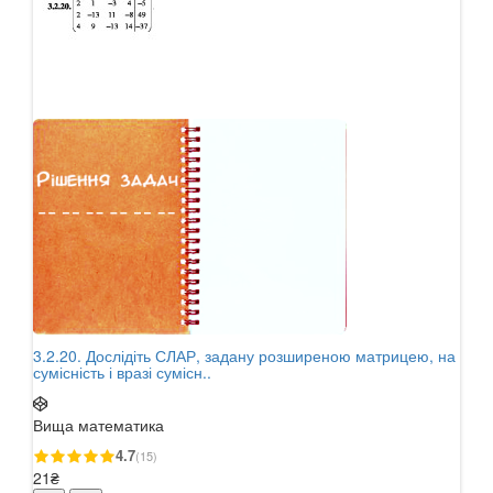
3.2.20. Дослідіть СЛАР, задану розширеною матрицею, на
3.1.
сумісність і вразі сумісн..
фор
Вища математика
Вищ
4.7
(15)
21₴
21₴