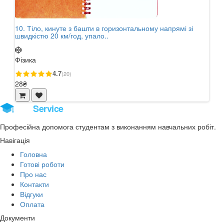
10. Тіло, кинуте з башти в горизонтальному напрямі зі
9. Т
швидкістю 20 км/год, упало..
який
Фізика
Фізи
4.7
(20)
28₴
28₴
Stud
Service
Професійна допомога студентам з виконанням навчальних робіт.
Навігація
Головна
Готові роботи
Про нас
Контакти
Відгуки
Оплата
Документи