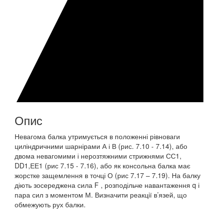
Опис
Невагома балка утримується в положенні рівноваги
циліндричними шарнірами А і В (рис. 7.10 - 7.14), або
двома невагомими і нерозтяжними стрижнями СС1,
DD1,ЕЕ1 (рис 7.15 - 7.16), або як консольна балка має
жорстке защемлення в точці О (рис 7.17 – 7.19). На балку
діють зосереджена сила F , розподільче навантаження q і
пара сил з моментом М. Визначити реакції в’язей, що
обмежують рух балки.