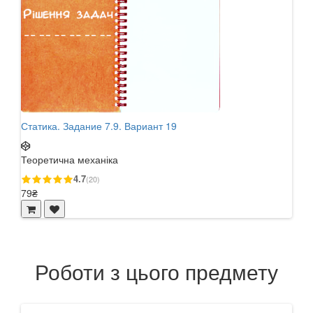
Статика. Задание 7.9. Вариант 19
Стат
Теоретична механіка
Теор
4.7
(20)
79₴
57₴
Роботи з цього предмету