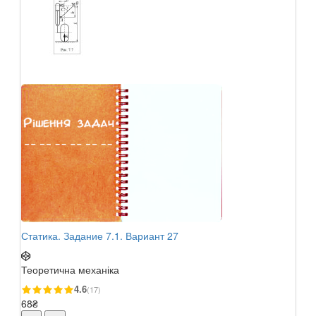
Статика. Задание 7.1. Вариант 27
Стат
Теоретична механіка
Теор
4.6
(17)
68₴
68₴