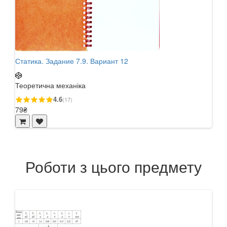
Статика. Задание 7.9. Вариант 12
Стат
Теоретична механіка
Теор
4.6
(17)
79₴
79₴
Роботи з цього предмету