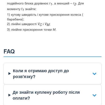
подвійного блока дорівнює
r
, а менший –
r
. Для
1
2
моменту
t
знайти:
1
1) кутову швидкість і кутове прискорення колеса (
барабана);
2) лінійні швидкості
V
і
V
;
C
M
3) лінійне прискорення точки
М
.
FAQ
Коли я отримаю доступ до
розв'язку?
Де знайти куплену роботу після
оплати?