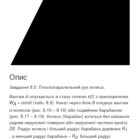
Опис
Завдання 8.5. Плоскопаралельний рух колеса.
Вантаж
А
опускається зі стану спокою
s(t)
з прискоренням
W
= const
(табл. 8.9). Канат через блок
В
поєднує вантаж
A
із колесом (рис. 8.10 – 8.16) або подвійним барабаном
(рис. 8.17 – 8.19). Колесо (барабан) котиться без ковзання
уздовж нерухомої поверхні або нерухомої частини канату
DE
. Радіус колеса і більший радіус барабана дорівнює
R
1
, а менший радіус барабана –
R
. Більший радіус
2