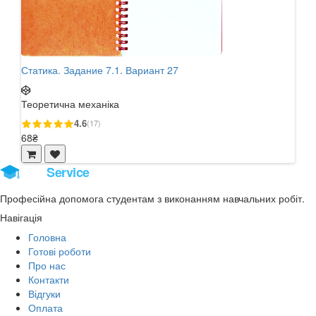
Статика. Задание 7.1. Вариант 27
Стат
Теоретична механіка
Теор
4.6
(17)
68₴
68₴
Stud
Service
Професійна допомога студентам з виконанням навчальних робіт.
Навігація
Головна
Готові роботи
Про нас
Контакти
Відгуки
Оплата