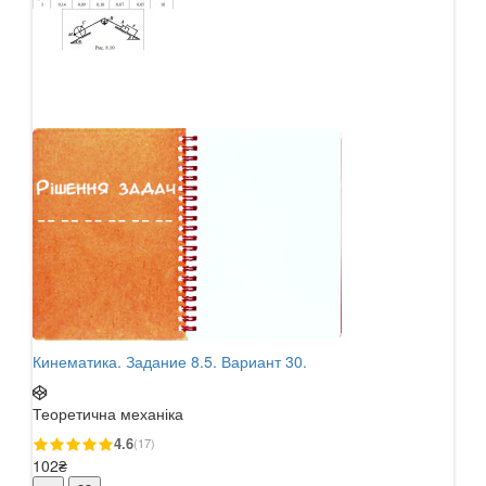
Кинематика. Задание 8.5. Вариант 30.
Кине
Теоретична механіка
Теор
4.6
(17)
102₴
102