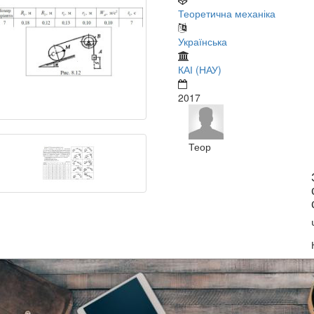
Теоретична механіка
Українська
КАІ (НАУ)
2017
Теор