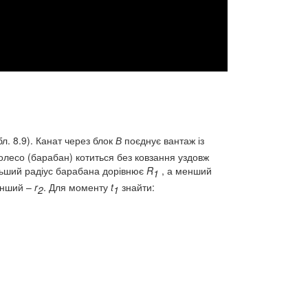
л. 8.9). Канат через блок
В
поєднує вантаж із
Колесо (барабан) котиться без ковзання уздовж
ільший радіус барабана дорівнює
R
, а менший
1
енший –
r
. Для моменту
t
знайти:
2
1