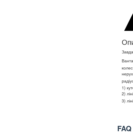
Оп
Завда
Вант
колес
нерух
радіу
1) ку
2) лі
3) лі
FAQ