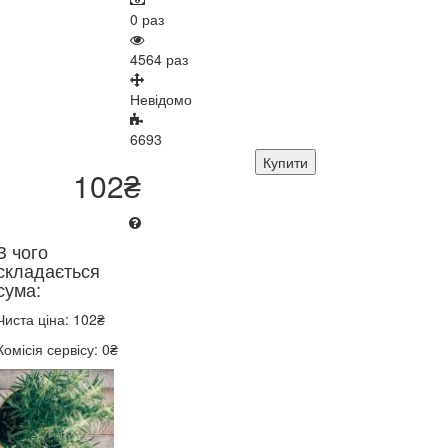
0 раз
4564 раз
Невідомо
6693
Купити
102₴
З чого
складається
сума:
Чиста ціна: 102₴
Комісія сервісу: 0₴