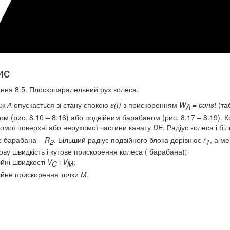
ис
ння 8.5. Плоскопаралельний рух колеса.
аж
А
опускається зі стану спокою
s(t)
з прискоренням
W
= const
(таб
A
ом (рис. 8.10 – 8.16) або подвійним барабаном (рис. 8.17 – 8.19). 
омої поверхні або нерухомої частини канату
DE
. Радіус колеса і б
с барабана –
R
. Більший радіус подвійного блока дорівнює
r
, а м
2
1
тову швидкість і кутове прискорення колеса ( барабана);
нійні швидкості
V
і
V
;
C
M
нійне прискорення точки
М
.