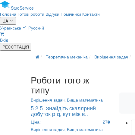
Stud
Service
Головна
Готові роботи
Відгуки
Помічники
Контакти
UA
Українська
Русский
Вхід
РЕЄСТРАЦІЯ
Теоретична механіка
Вирішення задач
Роботи того ж
типу
Вирішення задач,
Вища математика
5.2.5. Знайдіть скалярний
добуток p⋅q, кут між в..
Ціна:
27₴
Вирішення задач,
Вища математика