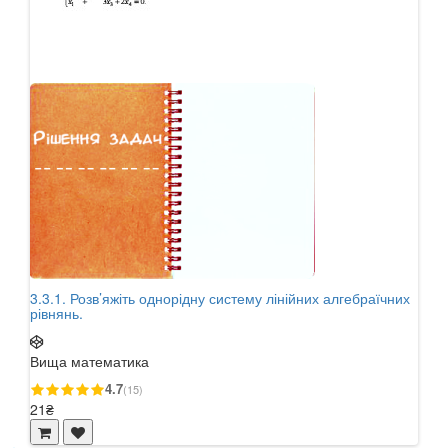
3.3.1. Розв’яжіть однорідну систему лінійних алгебраїчних
3.2.
рівнянь.
суміс
Вища математика
Вищ
4.7
(15)
21₴
21₴