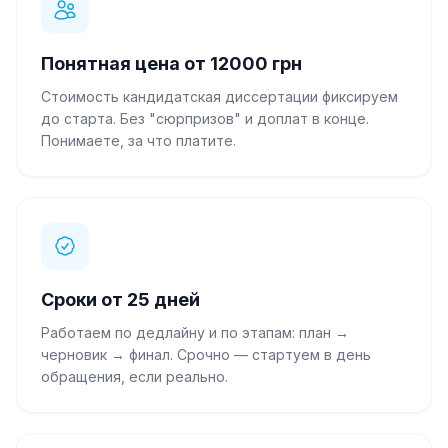
“
Спеціалізуюсь на цьому
”
Понятная цена от 12000 грн
1100
₴
Тетяна Д.
4.8
Викладач
·
1500
робіт
15 хв
тому
Стоимость кандидатская диссертации фиксируем
до старта. Без "сюрпризов" и доплат в конце.
“
Гарантую високу якість
”
Понимаете, за что платите.
1350
₴
Андрій Л.
5.0
Кандидат наук
·
2100
робіт
18 хв
тому
“
Є вільний час, готовий взятись
”
Сроки от 25 дней
Работаем по дедлайну и по этапам: план →
черновик → финал. Срочно — стартуем в день
обращения, если реально.