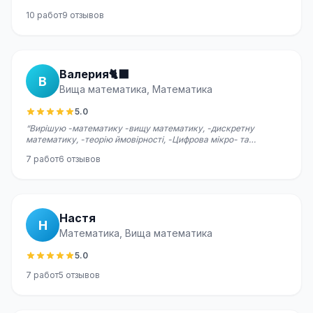
10
работ
9
отзывов
Валерия🐈‍⬛
В
Вища математика, Математика
5.0
“
Вирішую -математику -вищу математику, -дискретну
математику, -теорію ймовірності, -Цифрова мікро- та
наносхемотехніка
”
7
работ
6
отзывов
Настя
Н
Математика, Вища математика
5.0
7
работ
5
отзывов