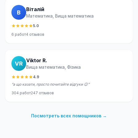
Віталій
В
Математика, Вища математика
5.0
6
работ
4
отзывов
Viktor R.
VR
Вища математика, Фізика
4.9
“
а що казати, просто почитайте відгуки 😉
”
304
работ
247
отзывов
Посмотреть всех помощников
→