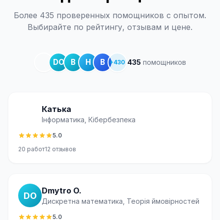
Более 435 проверенных помощников с опытом.
Выбирайте по рейтингу, отзывам и цене.
DO
В
Н
В
435
помощников
+
430
Катька
Інформатика, Кібербезпека
5.0
20
работ
12
отзывов
Dmytro O.
DO
Дискретна математика, Теорія ймовірностей
5.0