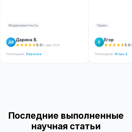
Медіаграмотність
Право
Дарина В.
Егор
ДВ
Е
5.0
5.0
15 мая 2024
2
Помощник
:
Вероніка
Помощник
:
Игорь Б.
Последние выполненные
научная статьи