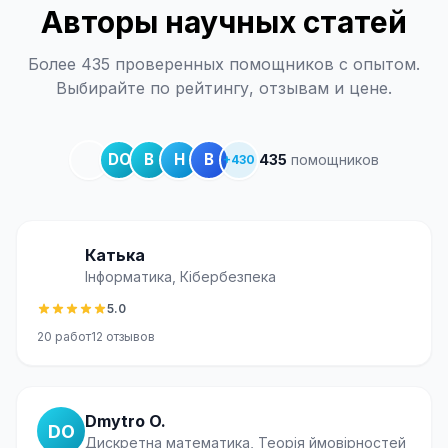
Авторы научных статей
Более 435 проверенных помощников с опытом.
Выбирайте по рейтингу, отзывам и цене.
DO
В
Н
В
435
помощников
+
430
Катька
Інформатика, Кібербезпека
5.0
20
работ
12
отзывов
Dmytro O.
DO
Дискретна математика, Теорія ймовірностей