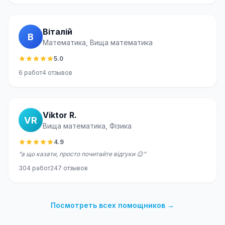
Віталій
В
Математика, Вища математика
5.0
6
работ
4
отзывов
Viktor R.
VR
Вища математика, Фізика
4.9
“
а що казати, просто почитайте відгуки 😉
”
304
работ
247
отзывов
Посмотреть всех помощников
→