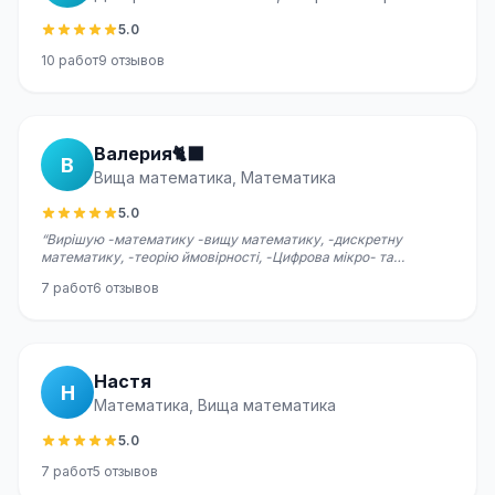
5.0
10
работ
9
отзывов
Валерия🐈‍⬛
В
Вища математика, Математика
5.0
“
Вирішую -математику -вищу математику, -дискретну
математику, -теорію ймовірності, -Цифрова мікро- та
наносхемотехніка
”
7
работ
6
отзывов
Настя
Н
Математика, Вища математика
5.0
7
работ
5
отзывов