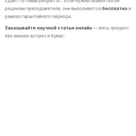
сдаёт готовый результат. Если нужны правки после
рецензии преподавателя, они выполняются
бесплатно
в
рамках гарантийного периода.
Заказывайте научной статьи онлайн
— весь процесс
без лишних встреч и бумаг.
от 800 грн
Заказать работу
Разместите заказ, получите ставки от
помощников за несколько минут!