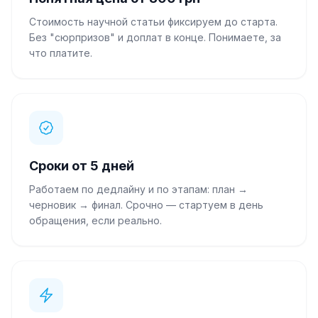
Стоимость научной статьи фиксируем до старта.
1100
₴
Тетяна Д.
4.8
Без "сюрпризов" и доплат в конце. Понимаете, за
Викладач
·
1500
робіт
15 хв
тому
что платите.
“
Гарантую високу якість
”
1350
₴
Андрій Л.
5.0
Кандидат наук
·
2100
робіт
18 хв
тому
“
Є вільний час, готовий взятись
”
Сроки от 5 дней
Работаем по дедлайну и по этапам: план →
черновик → финал. Срочно — стартуем в день
обращения, если реально.