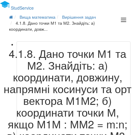
Stud
Service
Вища математика
Вирішення задач
4.1.8. Дано точки М1 та М2. Знайдіть: а)
координати, довж...
4.1.8. Дано точки М1 та
М2. Знайдіть: а)
координати, довжину,
напрямні косинуси та орт
вектора М1М2; б)
координати точки М,
якщо М1М : ММ2 = m:n;