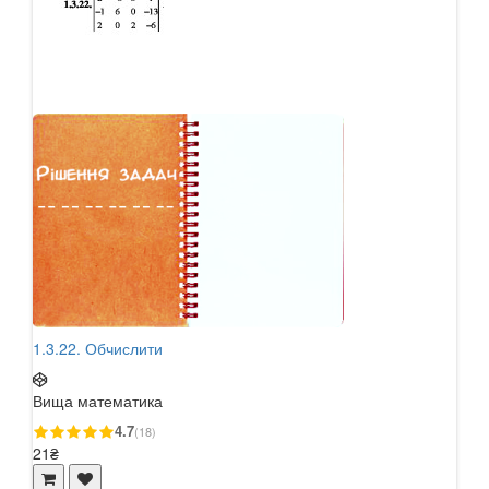
1.3.22. Обчислити
12 В
Вища математика
Вищ
4.7
(18)
21₴
68₴