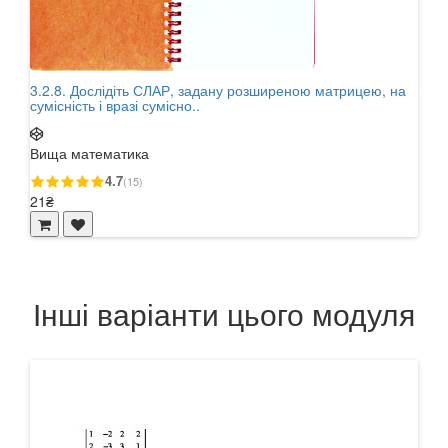
3.2.8. Дослідіть СЛАР, задану розширеною матрицею, на
6.1.
сумісність і вразі сумісно..
Вищ
Вища математика
4.7
(15)
21₴
21₴
Інші варіанти цього модуля