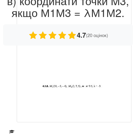
в) координати точки M3,
якщо М1М3 = λМ1М2.
4.7
(20 оцінок)