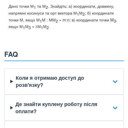
Дано точки М
та М
. Знайдіть: а) координати, довжину,
1
2
напрямні косинуси та орт вектора М
М
; б) координати
1
2
точки М, якщо М
М : ММ
= m:n; в) координати точки M
,
1
2
3
якщо М
М
=
М
М
1
3
1
2
λ
FAQ
Коли я отримаю доступ до
розв'язку?
Де знайти куплену роботу після
оплати?