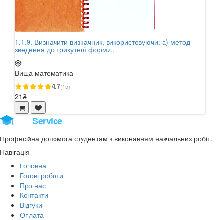
1.1.9. Визначити визначник, використовуючи: а) метод
1.1.
зведення до трикутної форми..
звед
Вища математика
Вищ
4.7
(15)
21₴
21₴
Stud
Service
Професійна допомога студентам з виконанням навчальних робіт.
Навігація
Головна
Готові роботи
Про нас
Контакти
Відгуки
Оплата