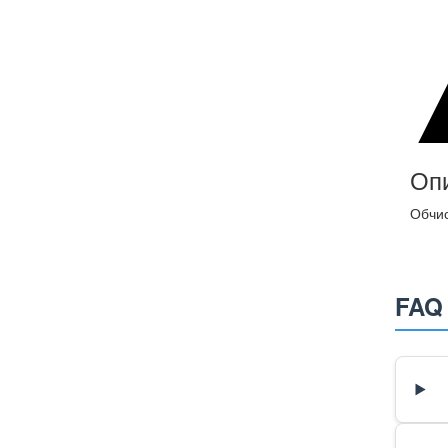
Оп
Обчис
FAQ