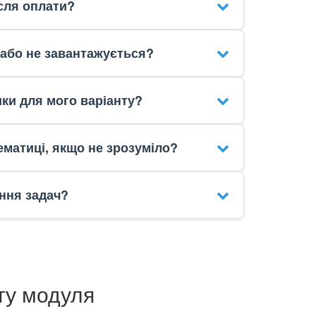
сля оплати?
 або не завантажується?
ики для мого варіанту?
матиці, якщо не зрозуміло?
ння задач?
ту модуля