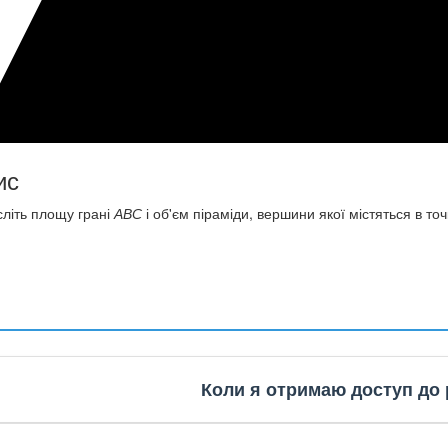
ис
літь площу грані
АВС
і об'єм піраміди, вершини якої містяться в точ
Коли я отримаю доступ до 