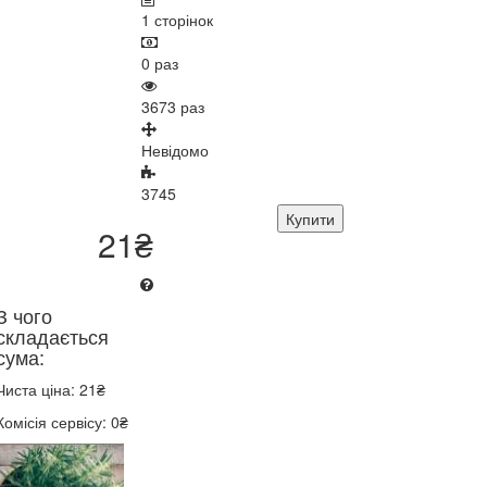
1 сторінок
0 раз
3673 раз
Невідомо
3745
Купити
21₴
З чого
складається
сума:
Чиста ціна: 21₴
Комісія сервісу: 0₴