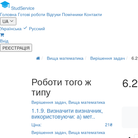
Stud
Service
Головна
Готові роботи
Відгуки
Помічники
Контакти
UA
Українська
Русский
Вхід
РЕЄСТРАЦІЯ
Вища математика
Вирішення задач
6.2
6.2
Роботи того ж
типу
Вирішення задач,
Вища математика
1.1.9. Визначити визначник,
використовуючи: а) мет..
Ціна:
21₴
Вирішення задач,
Вища математика