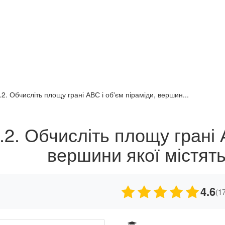
.2. Обчисліть площу грані АВС і об'єм піраміди, вершин...
.2. Обчисліть площу грані 
вершини якої містять
4.6
(1