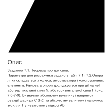
Опис
Завдання 7.1. Теорема про три сили.
Параметри для розрахунків задано в табл. 7.1 і 7.2.Опора
літка складається з колеса, амортизатора і конструктивних
елементів. Рівновага опори досліджується при дії на неї
або вертикальної сили N, або горизонтальної сили F (рис.
7.0-7-9). Визначити абсолютну величину і напрямок
реакції шарніра С (Rc) та абсолютну величину і напрямок
зусилля T у невагомому підкосі АВ.