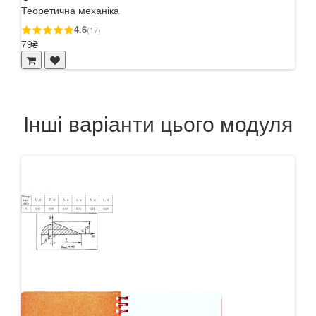
Теоретична механіка
Теор
4.6
(17)
79₴
57₴
Інші варіанти цього модуля