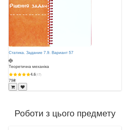
Статика. Задание 7.9. Вариант 57
Стат
Теоретична механіка
Теор
4.6
(17)
79₴
79₴
Роботи з цього предмету