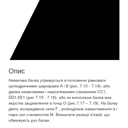
Опис
Невагома балка утримується в положенні рівноваги
циліндричними шарнірами А і В (рис. 7.10 - 7.14), або
двома невагомими і нерозтяжними стрижнями СС1,
DD1,ЕЕ1 (рис 7.15 - 7.16), або як консольна балка має
жорстке защемлення в точці О (рис 7.17 – 7.19). На балку
діють зосереджена сила F , розподільче навантаження q і
пара сил з моментом М. Визначити реакції в’язей, що
обмежують рух балки.