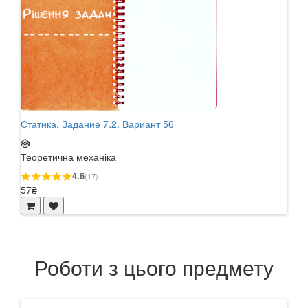
Статика. Задание 7.2. Вариант 56
Стат
Теоретична механіка
Теор
4.6
(17)
57₴
57₴
Роботи з цього предмету