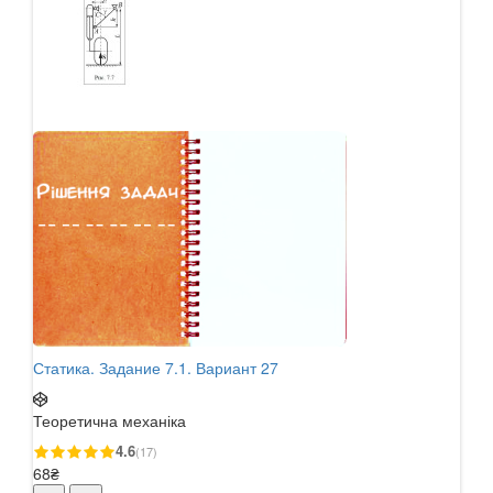
Статика. Задание 7.1. Вариант 27
Стат
Теоретична механіка
Теор
4.6
(17)
68₴
68₴