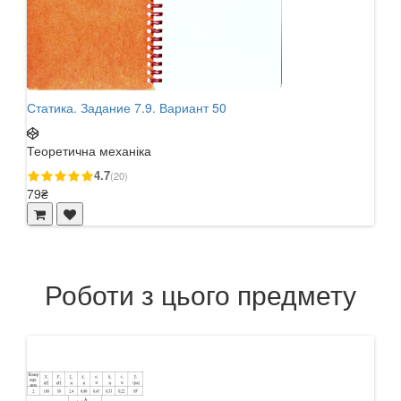
Статика. Задание 7.9. Вариант 50
Стат
Теоретична механіка
Теор
4.7
(20)
79₴
79₴
Роботи з цього предмету