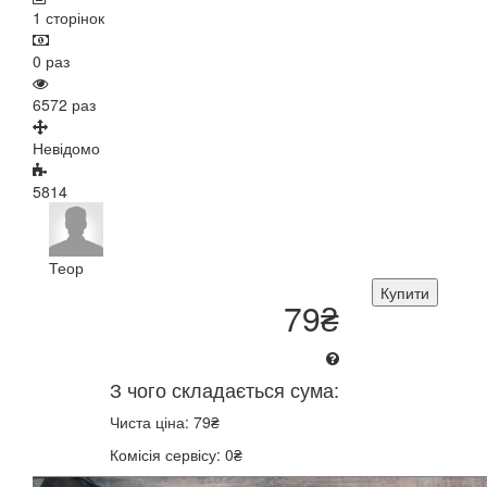
1 сторінок
0 раз
6572 раз
Невідомо
5814
Теор
Купити
79₴
З чого складається сума:
Чиста ціна: 79₴
Комісія сервісу: 0₴