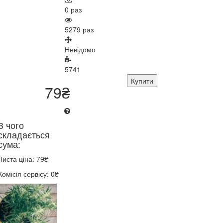
0 раз
5279 раз
Невідомо
5741
Купити
79₴
З чого
складається
сума:
Чиста ціна: 79₴
Комісія сервісу: 0₴