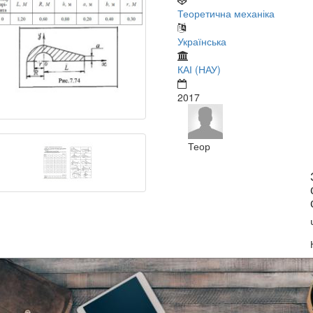
Теоретична механіка
Українська
КАІ (НАУ)
2017
Теор