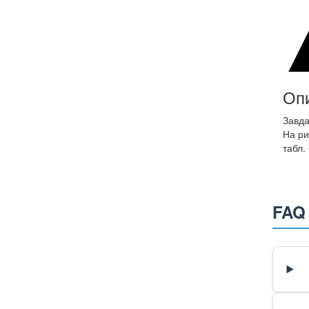
Оп
Завда
На ри
табл.
FAQ