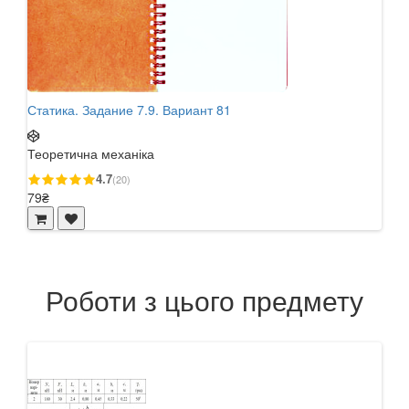
Статика. Задание 7.9. Вариант 81
Стат
Теоретична механіка
Теор
4.7
(20)
79₴
57₴
Роботи з цього предмету