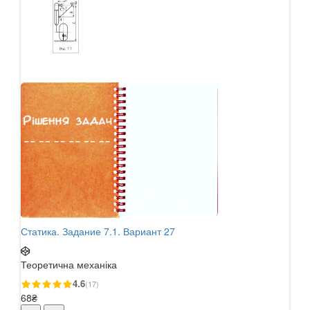
Статика. Задание 7.1. Вариант 27
Стат
Теоретична механіка
Теор
4.6
(17)
68₴
68₴