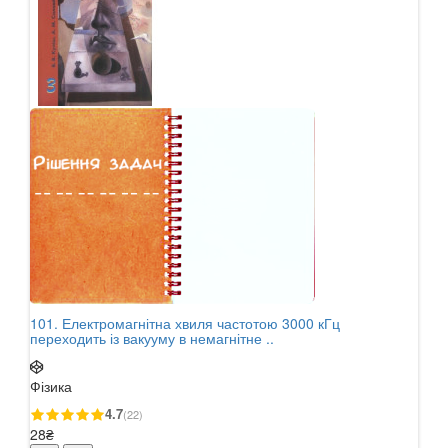
101. Електромагнітна хвиля частотою 3000 кГц
100.
переходить із вакууму в немагнітне ..
діел
Фізика
Фізи
4.7
(22)
28₴
28₴