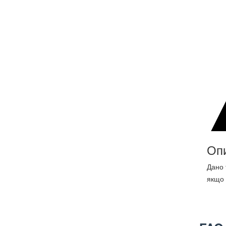
Оп
Дано 
якщо