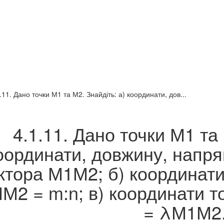
.11. Дано точки М1 та М2. Знайдіть: а) координати, дов...
4.1.11. Дано точки М1 та 
оординати, довжину, напря
ктора М1М2; б) координат
ММ2 = m:n; в) координати 
= λМ1М2