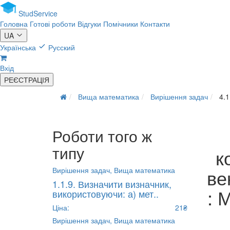
Stud
Service
Головна
Готові роботи
Відгуки
Помічники
Контакти
UA
Українська
Русский
Вхід
РЕЄСТРАЦІЯ
Вища математика
Вирішення задач
4.1
Роботи того ж
типу
к
ве
Вирішення задач,
Вища математика
1.1.9. Визначити визначник,
: 
використовуючи: а) мет..
Ціна:
21₴
Вирішення задач,
Вища математика