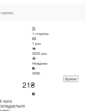
8 оцінок)
1 сторінок
1 раз
3200 раз
Невідомо
3580
Купити
21₴
З чого
складається
сума: