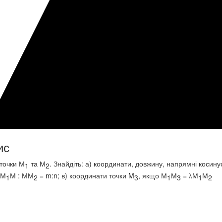
ис
точки М
та М
. Знайдіть: а) координати, довжину, напрямні косину
1
2
 М
М : ММ
= m:n; в) координати точки M
, якщо М
М
=
М
М
1
2
3
1
3
1
2
λ