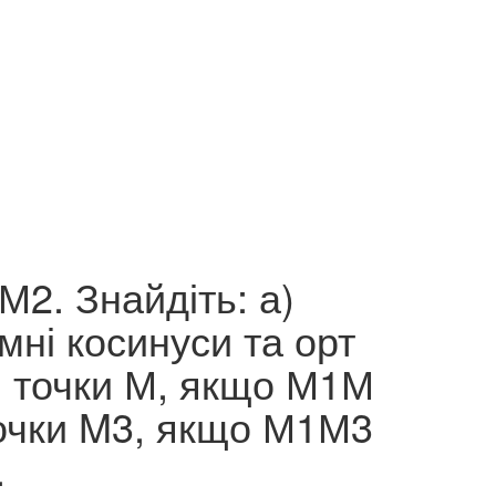
М2. Знайдіть: а)
мні косинуси та орт
и точки М, якщо М1М
точки M3, якщо М1М3
.