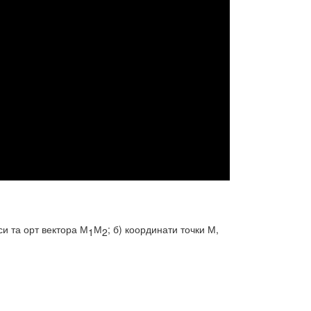
си та орт вектора М
М
; б) координати точки М,
1
2